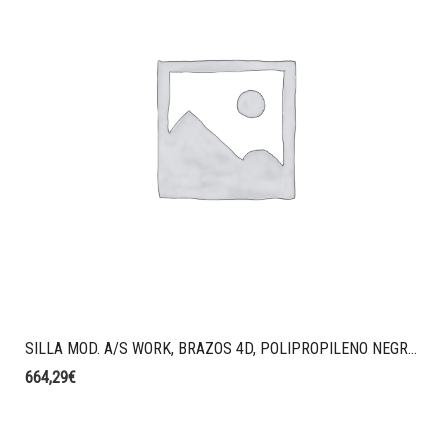
SILLA MOD. A/S WORK, BRAZOS 4D, POLIPROPILENO NEGRO, SINCRO CON BLOQUEO, MALLA TALE CON CABEZAL REGULABLE COLOR NEGRO, TAPIZADO ERA COLOR AZUL OSCURO.
664,29
€