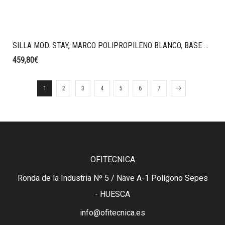
SILLA MOD. STAY, MARCO POLIPROPILENO BLANCO, BASE ALUMINIO BLANCO, BRAZOS 2D, RESPALDO MALLA STRING, ASIENTO TAPIZADO G0 COLOR NEGRO.
459,80
€
1
2
3
4
5
6
7
OFITECNICA
Ronda de la Industria Nº 5 / Nave A-1 Polígono Sepes
- HUESCA
info@ofitecnica.es