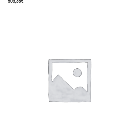
503,36
€