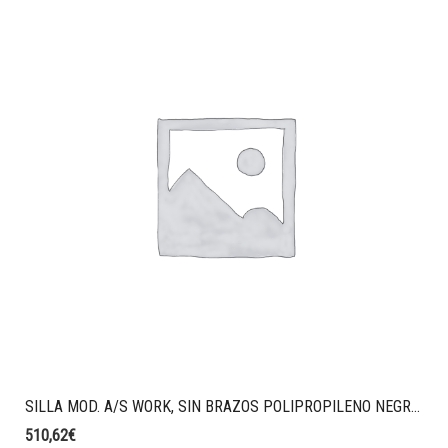
SILLA MOD. A/S WORK, SIN BRAZOS POLIPROPILENO NEGRO, SINCRO CON BLOQUEO, MALLA TALE COLOR NEGRO, TAPIZADO ERA COLOR AZUL OSCURO.
510,62
€