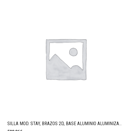
SILLA MOD. STAY, BRAZOS 2D, BASE ALUMINIO ALUMINIZADO, MALLA STRING, CABEZAL, TAPIZADO T82 NEGRO.