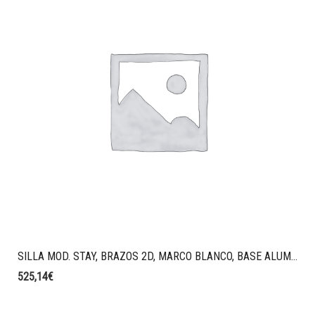
SILLA MOD. STAY, BRAZOS 2D, MARCO BLANCO, BASE ALUMINIO BLANCO, RESPADO MALLA SPIN CON CABEZAL COLOR BEIBE, ASIENTO TAPIZADO FELICITY COLOR VISON.
525,14
€