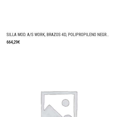
SILLA MOD. A/S WORK, BRAZOS 4D, POLIPROPILENO NEGRO, SINCRO CON BLOQUEO, MALLA TALE CON CABEZAL REGULABLE COLOR NEGRO, TAPIZADO ERA COLOR AZUL OSCURO.
664,29
€