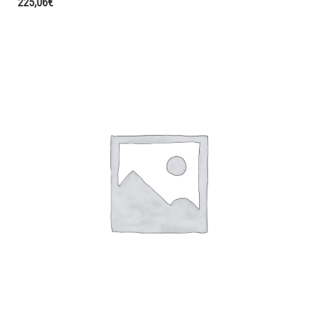
225,06
€