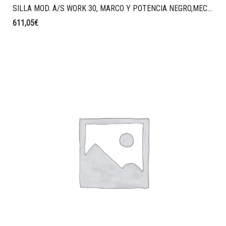
SILLA MOD. A/S WORK 30, MARCO Y POTENCIA NEGRO,MECAMISMO SINCRO CON LIMITACIÓN, BRAZOS POLIPROPILENO NEGRO 4D, BASE POLIAMIDA NEGRA, RUEDAS STANDARD NEGRAS, CABECERO TAPIZADO AL08, RESPALDO AL08 Y ASIENTO EN AO08
611,05
€