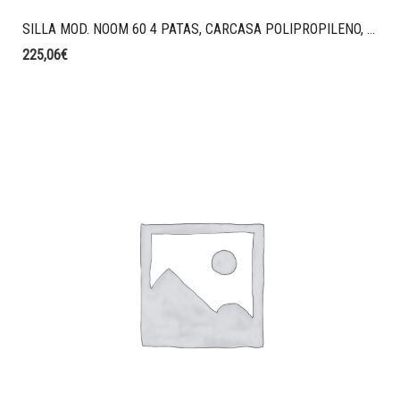
SILLA MOD. NOOM 60 4 PATAS, CARCASA POLIPROPILENO, SIN BRAZOS, ESTRUCTURA ACERO NEGRO,CARCASA POLIPROPILNEO P18 VERDE, GALLETA TAPIZADA AO08
225,06
€