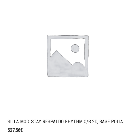
SILLA MOD. STAY RESPALDO RHYTHM C/B 2D, BASE POLIAM.NEGRA, MARCO Y LUMBAR NEGRO, CAÑA BRAZO POLIPROPILENO NEGRO, RESPALDO RHYTM CALDERA, CABECERO TAPIZADO, RUEDAS HUECAS, R37 RHYTM CALDERA
527,56
€