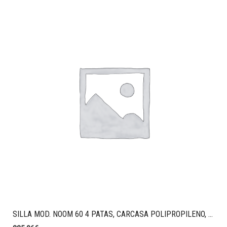
SILLA MOD. NOOM 60 4 PATAS, CARCASA POLIPROPILENO, SIN BRAZOS, ESTRUCTURA ACERO NEGRO,CARCASA POLIPROPILNEO P10 NEGRO, GALLETA TAPIZADA AO59