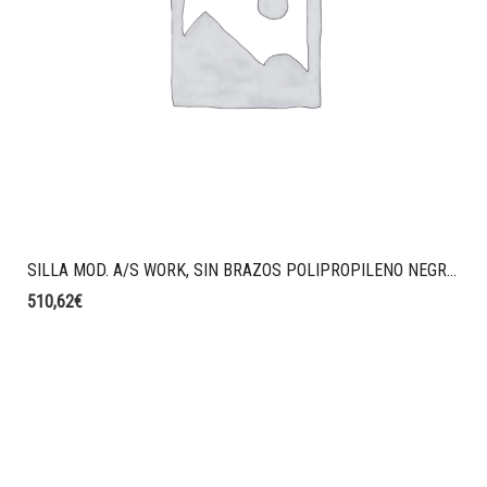
SILLA MOD. A/S WORK, SIN BRAZOS POLIPROPILENO NEGRO, SINCRO CON BLOQUEO, MALLA TALE COLOR NEGRO, TAPIZADO ERA COLOR AZUL OSCURO.
510,62
€