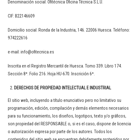
Denominación social:
Ofitécnica Oficina Técnica S.L.U.
CIF:
B22146609
Domicilio social:
Ronda de la Industria, 146. 22006 Huesca.
Teléfono:
974222616
e-mail:
info@ofitecnica.es
Inscrita en el Registro Mercantil de Huesca. Tomo 339. Libro 174.
Sección 8ª. Folio 216. Hoja HU-670. Inscrición 6ª.
DERECHOS DE PROPIEDAD INTELECTUAL E INDUSTRIAL
El sitio web, incluyendo a título enunciativo pero no limitativo su
programación, edición, compilación y demás elementos necesarios
para su funcionamiento, los diseños, logotipos, texto y/o gráficos,
son propiedad del RESPONSABLE o, si es el caso, dispone de licencia
o autorización expresa por parte de los autores. Todos los
contenidos del sitio web se encuentran debidamente protegidos por