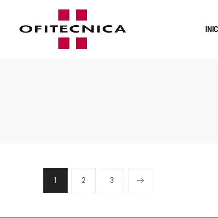
INI
1
2
3