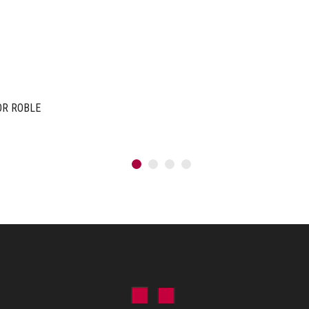
OR ROBLE
1
2
3
4