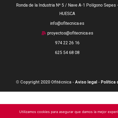
Ronda de la Industria Nº 5 / Nave A-1 Polígono Sepes 
HUESCA
info@ofitecnica.es
proyectos@ofitecnica.es
974 22 26 16
625 54 68 08
© Copyright 2020 Ofitécnica -
Aviso legal
-
Política
Esta web está financiada por la Unión Europea - Next Ge
Utilizamos cookies para asegurar que damos la mejor experi