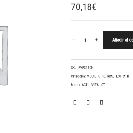
70,18
€
Añadir al ca
SKU:
FVP3510N
Categoría:
MOBIL. OFIC. GRAL. ESTRATIF.
Marca:
ACTIU/VITAL-ST