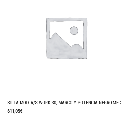
SILLA MOD. A/S WORK 30, MARCO Y POTENCIA NEGRO,MECAMISMO SINCRO CON LIMITACIÓN, BRAZOS POLIPROPILENO NEGRO 4D, BASE POLIAMIDA NEGRA, RUEDAS STANDARD NEGRAS, CABECERO TAPIZADO AL08, RESPALDO AL08 Y ASIENTO EN AO08
611,05
€