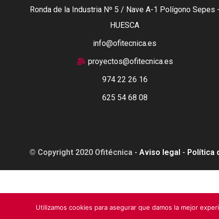
Ronda de la Industria Nº 5 / Nave A-1 Polígono Sepes 
HUESCA
info@ofitecnica.es
proyectos@ofitecnica.es
974 22 26 16
625 54 68 08
© Copyright 2020 Ofitécnica -
Aviso legal
-
Política
Esta web está financiada por la Unión Europea - Next Ge
Utilizamos cookies para asegurar que damos la mejor experi