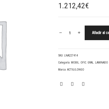
1.212,42
€
Añadir al ca
SKU:
LNA227414
Categoría:
MOBIL. OFIC. GRAL. LAMINADO
Marca:
ACTIU/LONGO