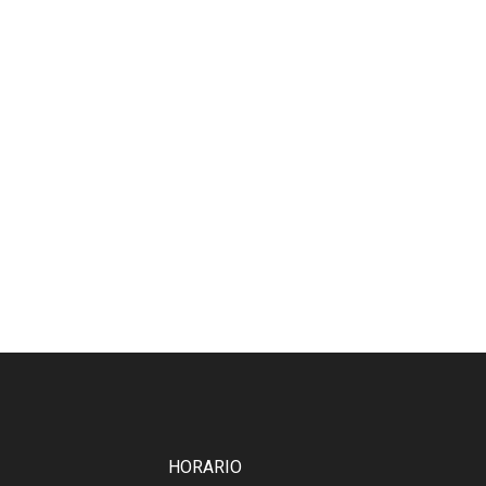
ARMA
238,
HORARIO