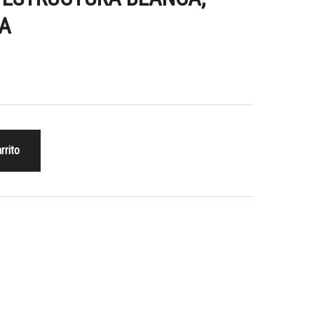
A
rrito