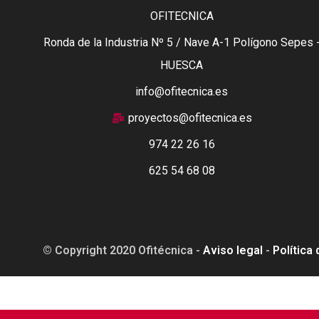
OFITECNICA
Ronda de la Industria Nº 5 / Nave A-1 Polígono Sepes 
HUESCA
info@ofitecnica.es
proyectos@ofitecnica.es
974 22 26 16
625 54 68 08
© Copyright 2020 Ofitécnica -
Aviso legal
-
Política
Esta web está financiada por la Unión Europea - Next Ge