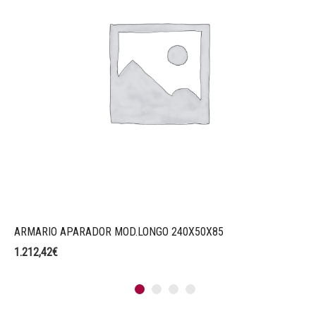
ARMARIO APARADOR MOD.LONGO 240X50X85
1.212,42
€
1
2
3
4