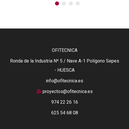
1
2
3
4
OFITECNICA
Ronda de la Industria Nº 5 / Nave A-1 Polígono Sepes
- HUESCA
info@ofitecnica.es
proyectos@ofitecnica.es
974 22 26 16
625 54 68 08