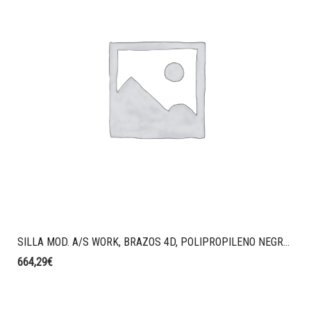
SILLA MOD. A/S WORK, BRAZOS 4D, POLIPROPILENO NEGRO, SINCRO CON BLOQUEO, MALLA TALE CON CABEZAL REGULABLE COLOR NEGRO, TAPIZADO ERA COLOR AZUL OSCURO.
664,29
€