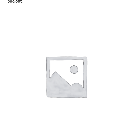
503,36
€