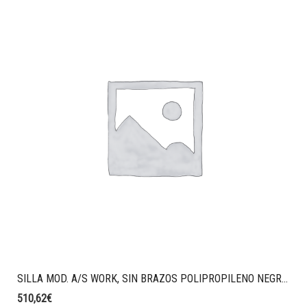
SILLA MOD. A/S WORK, SIN BRAZOS POLIPROPILENO NEGRO, SINCRO CON BLOQUEO, MALLA TALE COLOR NEGRO, TAPIZADO ERA COLOR AZUL OSCURO.
510,62
€