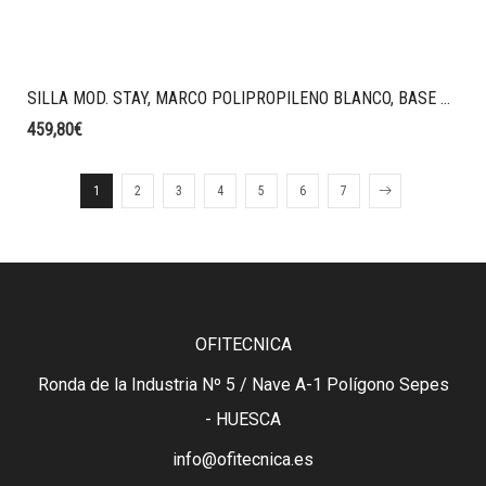
SILLA MOD. STAY, MARCO POLIPROPILENO BLANCO, BASE ALUMINIO BLANCO, BRAZOS 2D, RESPALDO MALLA STRING, ASIENTO TAPIZADO G0 COLOR NEGRO.
459,80
€
1
2
3
4
5
6
7
OFITECNICA
Ronda de la Industria Nº 5 / Nave A-1 Polígono Sepes
- HUESCA
info@ofitecnica.es