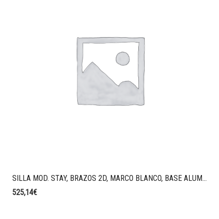
SILLA MOD. STAY, BRAZOS 2D, MARCO BLANCO, BASE ALUMINIO BLANCO, RESPADO MALLA SPIN CON CABEZAL COLOR BEIBE, ASIENTO TAPIZADO FELICITY COLOR VISON.
525,14
€