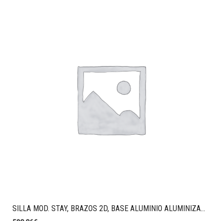
SILLA MOD. STAY, BRAZOS 2D, BASE ALUMINIO ALUMINIZADO, MALLA STRING, CABEZAL, TAPIZADO T82 NEGRO.