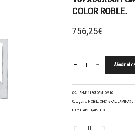
COLOR ROBLE.
756,25
€
Añadir al ca
SKU:
AKM11160508M10M10
Categoría:
MOBIL. OFIC. GRAL. LAMINADO
Marca:
ACTIU/ARKITEK