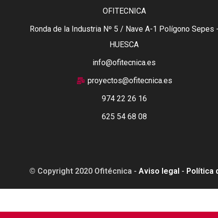
OFITECNICA
Ronda de la Industria Nº 5 / Nave A-1 Polígono Sepes 
HUESCA
info@ofitecnica.es
proyectos@ofitecnica.es
974 22 26 16
625 54 68 08
© Copyright 2020 Ofitécnica -
Aviso legal
-
Política
Esta web está financiada por la Unión Europea - Next Ge